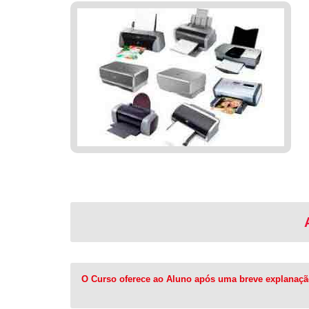
O Curso oferece ao Aluno após uma breve explanação 