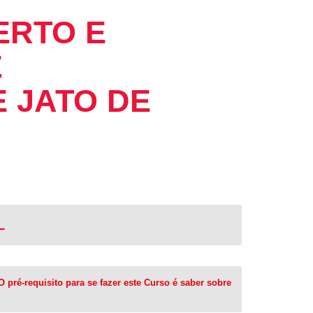
ERTO E
E
 JATO DE
L
pré-requisito para se fazer este Curso é saber sobre