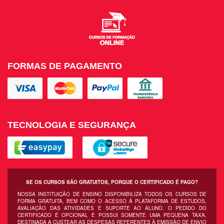
FORMAS DE PAGAMENTO
TECNOLOGIA E SEGURANÇA
SE OS CURSOS SÃO GRATUITOS, PORQUE O CERTIFICADO É PAGO?
NOSSA INSTITUIÇÃO DE ENSINO DISPONIBILIZA TODOS OS CURSOS DE
FORMA GRATUITA, BEM COMO O ACESSO À PLATAFORMA DE ESTUDOS,
AVALIAÇÃO DAS ATIVIDADES E SUPORTE AO ALUNO. O PEDIDO DO
CERTIFICADO É OPCIONAL E POSSUI SOMENTE UMA PEQUENA TAXA,
DESTINADA A CUSTEAR AS DESPESAS REFERENTES À EMISSÃO DE ENVIO