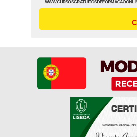
WWW.CURSOSGRATUITOSDEFORMACAOONLI
C