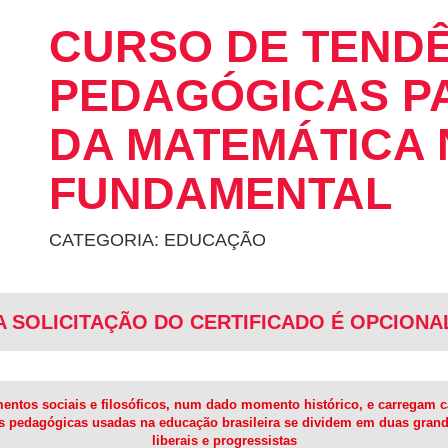
CURSO DE TEND
PEDAGÓGICAS PA
DA MATEMÁTICA 
FUNDAMENTAL
CATEGORIA: EDUCAÇÃO
A SOLICITAÇÃO DO CERTIFICADO É OPCIONA
tos sociais e filosóficos, num dado momento histórico, e carregam car
as pedagógicas usadas na educação brasileira se dividem em duas gran
liberais e progressistas