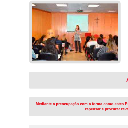
Mediante a preocupação com a forma como estes Proj
repensar e procurar rev