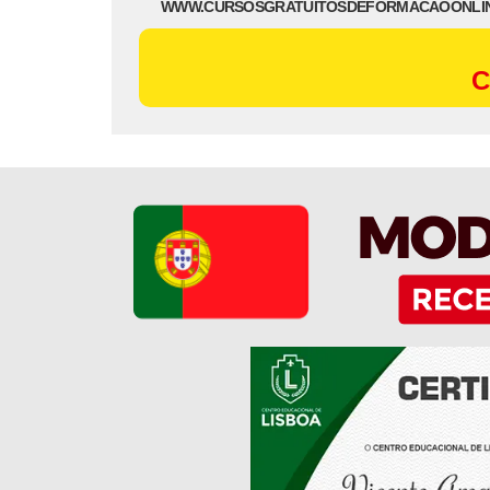
WWW.CURSOSGRATUITOSDEFORMACAOONLI
C