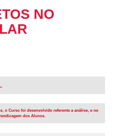
ETOS NO
OLAR
L
 o Curso foi desenvolvido referente a análise, e no
aprendizagem dos Alunos.