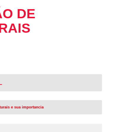
ÃO DE
RAIS
L
urais e sua importancia