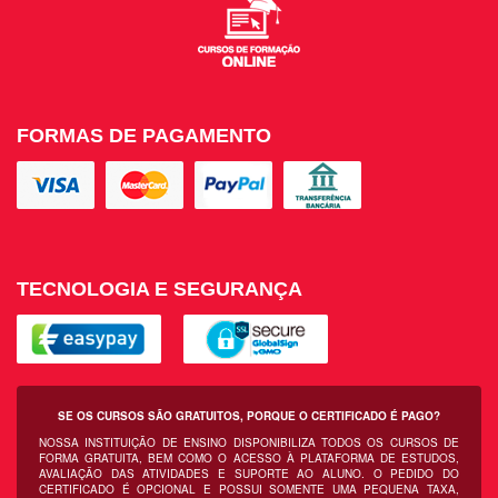
FORMAS DE PAGAMENTO
TECNOLOGIA E SEGURANÇA
SE OS CURSOS SÃO GRATUITOS, PORQUE O CERTIFICADO É PAGO?
NOSSA INSTITUIÇÃO DE ENSINO DISPONIBILIZA TODOS OS CURSOS DE
FORMA GRATUITA, BEM COMO O ACESSO À PLATAFORMA DE ESTUDOS,
AVALIAÇÃO DAS ATIVIDADES E SUPORTE AO ALUNO. O PEDIDO DO
CERTIFICADO É OPCIONAL E POSSUI SOMENTE UMA PEQUENA TAXA,