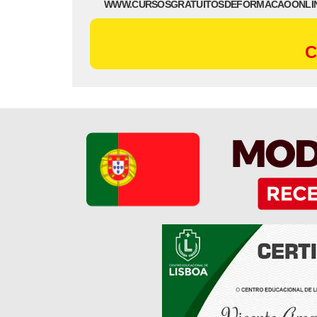
WWW.CURSOSGRATUITOSDEFORMACAOONLI
C