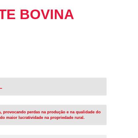
TE BOVINA
L
a, provocando perdas na produção e na qualidade do
do maior lucratividade na propriedade rural.