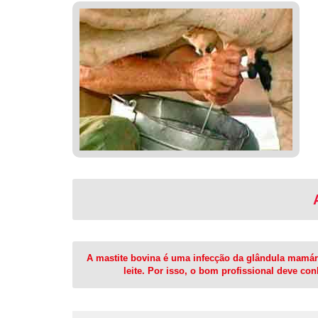
A mastite bovina é uma infecção da glândula mamár
leite. Por isso, o bom profissional deve co