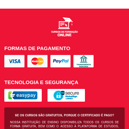
FORMAS DE PAGAMENTO
TECNOLOGIA E SEGURANÇA
SE OS CURSOS SÃO GRATUITOS, PORQUE O CERTIFICADO É PAGO?
NOSSA INSTITUIÇÃO DE ENSINO DISPONIBILIZA TODOS OS CURSOS DE
FORMA GRATUITA, BEM COMO O ACESSO À PLATAFORMA DE ESTUDOS,