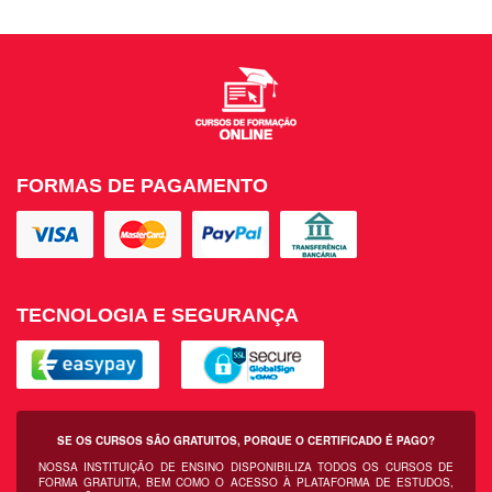
FORMAS DE PAGAMENTO
TECNOLOGIA E SEGURANÇA
SE OS CURSOS SÃO GRATUITOS, PORQUE O CERTIFICADO É PAGO?
NOSSA INSTITUIÇÃO DE ENSINO DISPONIBILIZA TODOS OS CURSOS DE
FORMA GRATUITA, BEM COMO O ACESSO À PLATAFORMA DE ESTUDOS,