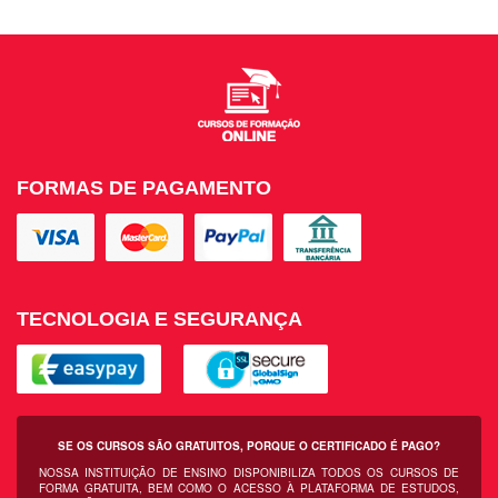
FORMAS DE PAGAMENTO
TECNOLOGIA E SEGURANÇA
SE OS CURSOS SÃO GRATUITOS, PORQUE O CERTIFICADO É PAGO?
NOSSA INSTITUIÇÃO DE ENSINO DISPONIBILIZA TODOS OS CURSOS DE
FORMA GRATUITA, BEM COMO O ACESSO À PLATAFORMA DE ESTUDOS,