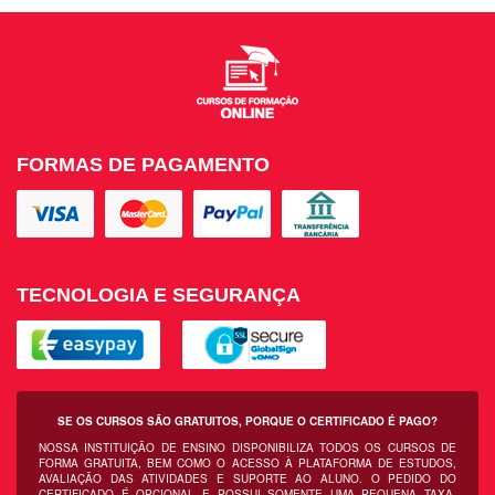
FORMAS DE PAGAMENTO
TECNOLOGIA E SEGURANÇA
SE OS CURSOS SÃO GRATUITOS, PORQUE O CERTIFICADO É PAGO?
NOSSA INSTITUIÇÃO DE ENSINO DISPONIBILIZA TODOS OS CURSOS DE
FORMA GRATUITA, BEM COMO O ACESSO À PLATAFORMA DE ESTUDOS,
AVALIAÇÃO DAS ATIVIDADES E SUPORTE AO ALUNO. O PEDIDO DO
CERTIFICADO É OPCIONAL E POSSUI SOMENTE UMA PEQUENA TAXA,