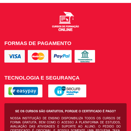
FORMAS DE PAGAMENTO
TECNOLOGIA E SEGURANÇA
SE OS CURSOS SÃO GRATUITOS, PORQUE O CERTIFICADO É PAGO?
NOSSA INSTITUIÇÃO DE ENSINO DISPONIBILIZA TODOS OS CURSOS DE
FORMA GRATUITA, BEM COMO O ACESSO À PLATAFORMA DE ESTUDOS,
AVALIAÇÃO DAS ATIVIDADES E SUPORTE AO ALUNO. O PEDIDO DO
CERTIFICADO É OPCIONAL E POSSUI SOMENTE UMA PEQUENA TAXA,