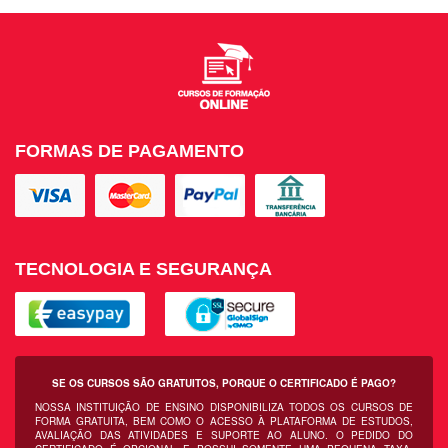
FORMAS DE PAGAMENTO
TECNOLOGIA E SEGURANÇA
SE OS CURSOS SÃO GRATUITOS, PORQUE O CERTIFICADO É PAGO?
NOSSA INSTITUIÇÃO DE ENSINO DISPONIBILIZA TODOS OS CURSOS DE
FORMA GRATUITA, BEM COMO O ACESSO À PLATAFORMA DE ESTUDOS,
AVALIAÇÃO DAS ATIVIDADES E SUPORTE AO ALUNO. O PEDIDO DO