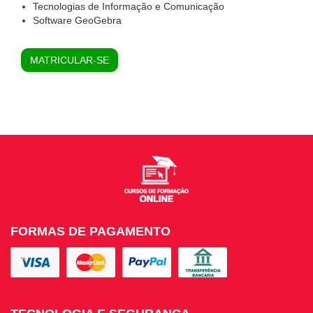
Tecnologias de Informação e Comunicação
Software GeoGebra
MATRICULAR-SE
FORMAS DE PAGAMENTO