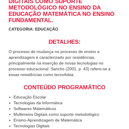
DIGITAIS COMO SUPORTE
METODOLÓGICO NO ENSINO DA
EDUCAÇÃO MATEMÁTICA NO ENSINO
FUNDAMENTAL.
CATEGORIA: EDUCAÇÃO
DETALHES:
O processo de mudança no processo de ensino e
aprendizagem é caracterizado por resistências,
principalmente na inserção de novas tecnologias no
processo educacional. Sancho (2001, p. 43) refere-se a
essas resistências como tecnofobia.
CONTEÚDO PROGRAMÁTICO
Educação Escolar
Tecnologias da Informática
Softwares Matemáticos
Multimeios Digitais como suporte metodológico
Ensino-Aprendizagem de Matemática
Tecnologias Digitais