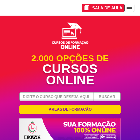
SALA DE AULA
Toggle
navigat
2.000 OPÇÕES DE
CURSOS
ONLINE
BUSCAR
ÁREAS DE FORMAÇÃO