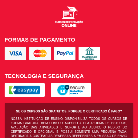
FORMAS DE PAGAMENTO
TECNOLOGIA E SEGURANÇA
SE OS CURSOS SÃO GRATUITOS, PORQUE O CERTIFICADO É PAGO?
NOSSA INSTITUIÇÃO DE ENSINO DISPONIBILIZA TODOS OS CURSOS DE
FORMA GRATUITA, BEM COMO O ACESSO À PLATAFORMA DE ESTUDOS,
AVALIAÇÃO DAS ATIVIDADES E SUPORTE AO ALUNO. O PEDIDO DO
CERTIFICADO É OPCIONAL E POSSUI SOMENTE UMA PEQUENA TAXA,
DESTINADA A CUSTEAR AS DESPESAS REFERENTES À EMISSÃO DE ENVIO