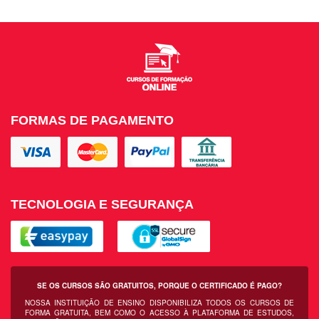
FORMAS DE PAGAMENTO
TECNOLOGIA E SEGURANÇA
SE OS CURSOS SÃO GRATUITOS, PORQUE O CERTIFICADO É PAGO?
NOSSA INSTITUIÇÃO DE ENSINO DISPONIBILIZA TODOS OS CURSOS DE
FORMA GRATUITA, BEM COMO O ACESSO À PLATAFORMA DE ESTUDOS,