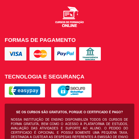
FORMAS DE PAGAMENTO
TECNOLOGIA E SEGURANÇA
SE OS CURSOS SÃO GRATUITOS, PORQUE O CERTIFICADO É PAGO?
NOSSA INSTITUIÇÃO DE ENSINO DISPONIBILIZA TODOS OS CURSOS DE
FORMA GRATUITA, BEM COMO O ACESSO À PLATAFORMA DE ESTUDOS,
AVALIAÇÃO DAS ATIVIDADES E SUPORTE AO ALUNO. O PEDIDO DO
CERTIFICADO É OPCIONAL E POSSUI SOMENTE UMA PEQUENA TAXA,
DESTINADA A CUSTEAR AS DESPESAS REFERENTES À EMISSÃO DE ENVIO