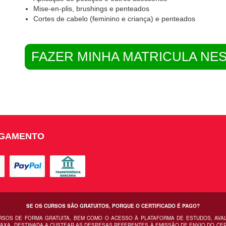
Mise-en-plis, brushings e penteados
Cortes de cabelo (feminino e criança) e penteados
FAZER MINHA MATRICULA NE
AGAMENTO
SE OS CURSOS SÃO GRATUITOS, PORQUE O CERTIFICADO É PAGO?
URSOS DE FORMA GRATUITA, BEM COMO O ACESSO À PLATAFORMA DE ESTUDOS, AVA
AXA, DESTINADA A CUSTEAR AS DESPESAS REFERENTES À EMISSÃO DE ENVIO DO CERT