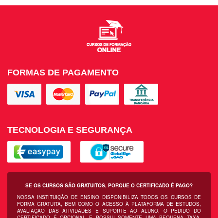
FORMAS DE PAGAMENTO
TECNOLOGIA E SEGURANÇA
SE OS CURSOS SÃO GRATUITOS, PORQUE O CERTIFICADO É PAGO?
NOSSA INSTITUIÇÃO DE ENSINO DISPONIBILIZA TODOS OS CURSOS DE
FORMA GRATUITA, BEM COMO O ACESSO À PLATAFORMA DE ESTUDOS,
AVALIAÇÃO DAS ATIVIDADES E SUPORTE AO ALUNO. O PEDIDO DO
CERTIFICADO É OPCIONAL E POSSUI SOMENTE UMA PEQUENA TAXA,