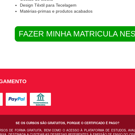
Design Têxtil para Tecelagem
Matérias-primas e produtos acabados
FAZER MINHA MATRICULA NE
AGAMENTO
SE OS CURSOS SÃO GRATUITOS, PORQUE O CERTIFICADO É PAGO?
URSOS DE FORMA GRATUITA, BEM COMO O ACESSO À PLATAFORMA DE ESTUDOS, AVA
AXA, DESTINADA A CUSTEAR AS DESPESAS REFERENTES À EMISSÃO DE ENVIO DO CERT