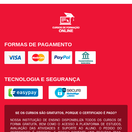
FORMAS DE PAGAMENTO
TECNOLOGIA E SEGURANÇA
SE OS CURSOS SÃO GRATUITOS, PORQUE O CERTIFICADO É PAGO?
NOSSA INSTITUIÇÃO DE ENSINO DISPONIBILIZA TODOS OS CURSOS DE
FORMA GRATUITA, BEM COMO O ACESSO À PLATAFORMA DE ESTUDOS,
AVALIAÇÃO DAS ATIVIDADES E SUPORTE AO ALUNO. O PEDIDO DO