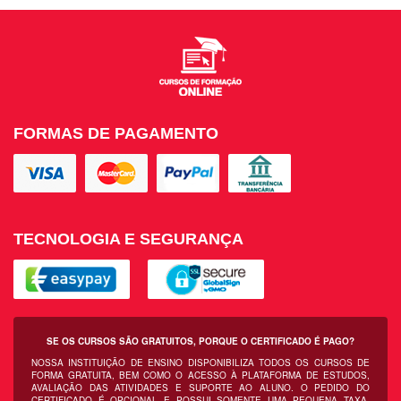
FORMAS DE PAGAMENTO
TECNOLOGIA E SEGURANÇA
SE OS CURSOS SÃO GRATUITOS, PORQUE O CERTIFICADO É PAGO?
NOSSA INSTITUIÇÃO DE ENSINO DISPONIBILIZA TODOS OS CURSOS DE
FORMA GRATUITA, BEM COMO O ACESSO À PLATAFORMA DE ESTUDOS,
AVALIAÇÃO DAS ATIVIDADES E SUPORTE AO ALUNO. O PEDIDO DO
CERTIFICADO É OPCIONAL E POSSUI SOMENTE UMA PEQUENA TAXA,